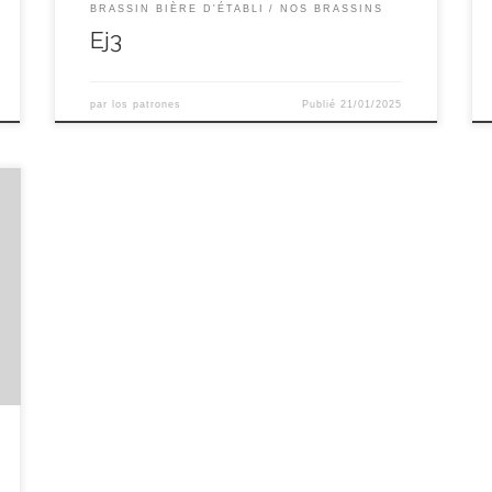
BRASSIN BIÈRE D'ÉTABLI
NOS BRASSINS
Ej3
par
los patrones
Publié
21/01/2025