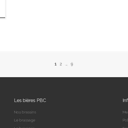
1
2
…
9
Les bières PBC
In
Nos brassins
Me
Le brassage
Pol