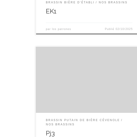
BRASSIN BIÈRE D'ÉTABLI
NOS BRASSINS
EK1
par
los patrones
Publié
02/10/2025
Pj3 — Ambrée — 6.4%ABV Pale Ale, pilsen,
melano, cara gold, abbey et avoine en malts vs
Warrior, Nugget , nelson sauvin et cascade en
houblons
BRASSIN PUTAIN DE BIÈRE CÉVENOLE
NOS BRASSINS
Pj3