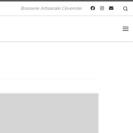
S
Brasserie Artisanale Cévenole
Me
— Fausse Blonde— 5,9 % Alc Single hop :
NECTARON Pays d’origine : Nouvelle Zélande
Après le charme discret mais indéniable du
WAKATU, on change de registre avec cette
nouvelle l’hou ultra exotique, ça envoie du fruit de