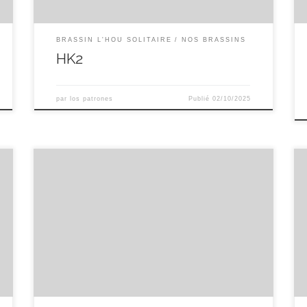
BRASSIN L'HOU SOLITAIRE
NOS BRASSINS
HK2
par
los patrones
Publié
02/10/2025
Bière brassée un moche jour de fin novembre sous
la pluie !!! Malts : art malt et A vos malts Pilsen /
Munich / Pale Ale Houblons : Yakima et Hopen
Nugget et Cascade en FW et tourbillon Nelson
sauvin et cascade en dry hop. 4.3% Alc.