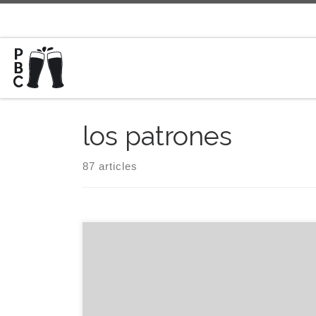
Passer au contenu
los patrones
87 articles
PL1 — Ambrée — 7.2%ABV Pale Ale, Pilsen,
munich light, flocons d’avoine et biscuit de la
malterie occitane vs Warrior, Chinook, cascade et