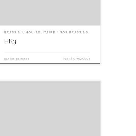
la passion, de l’ananas ou encore du
pamplemousse. C’est la gourmandise houblonnée
de […]
BRASSIN L'HOU SOLITAIRE
NOS BRASSINS
HK3
par
los patrones
Publié
07/02/2026
PK2 — Ambrée — 7.5%ABV Pale Ale, pilsen,
munich light; blé et biscuit de la malterie occitane
vs Warrior, nelson sauvin et mandarina bavaria en
houblons