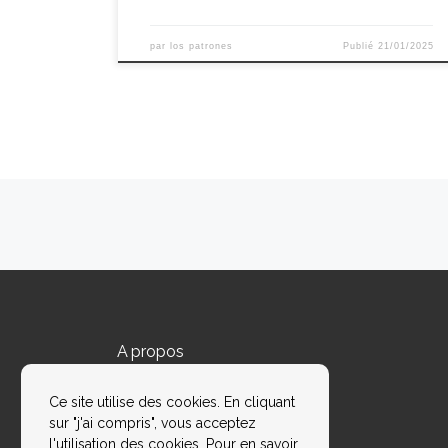
par
los patrones
Publié
21/01/2025
Navigation dans les articles
A propos
Qui sommes-nous ?
Ce site utilise des cookies. En cliquant
Nous contacter
sur "j'ai compris", vous acceptez
l'utilisation des cookies. Pour en savoir