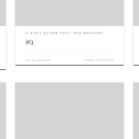
châtaigne grillée (oui encore !) qu’on a introduit à
toutes […]
IL ÉTAIT QU'UNE FOIS
NOS BRASSINS
iK1
par
los patrones
Publié
07/02/2026
Single hop au Wakatu from la Nouvelle Zélande de
chez Faram 6.3% Alc. Malts : pilsen ,munich, pale
ale de la malterie occitane