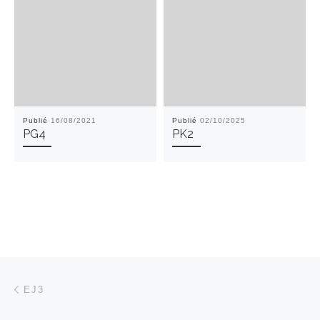
Publié
16/08/2021
Publié
02/10/2025
PG4
PK2
Parcourir les articles
Article précédent
EJ3