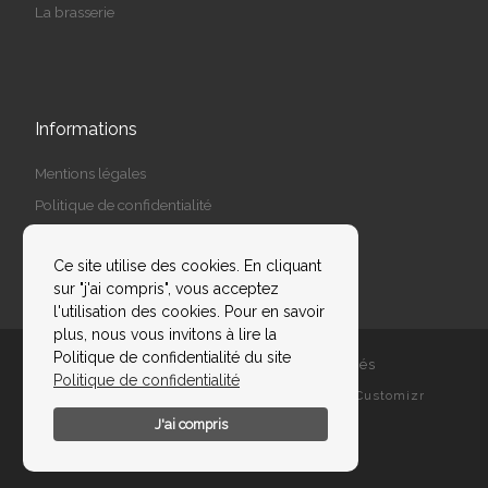
La brasserie
Informations
Mentions légales
Politique de confidentialité
Espace pour les pros
Ce site utilise des cookies. En cliquant
sur "j'ai compris", vous acceptez
l'utilisation des cookies. Pour en savoir
plus, nous vous invitons à lire la
Politique de confidentialité du site
© 2026
PBC
– Tous droits réservés
Politique de confidentialité
Propulsé par
WP
– Réalisé avec the
Thème Customizr
J'ai compris