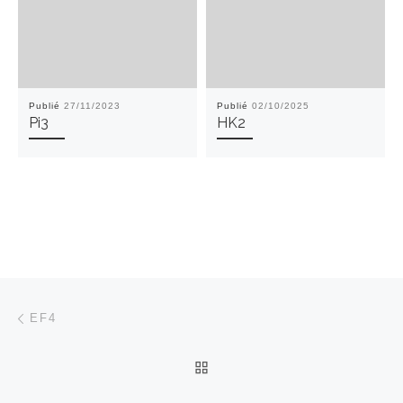
Publié
27/11/2023
Publié
02/10/2025
Pi3
HK2
Parcourir les articles
Article précédent
EF4
RETOUR À LA LISTE DES
Ar