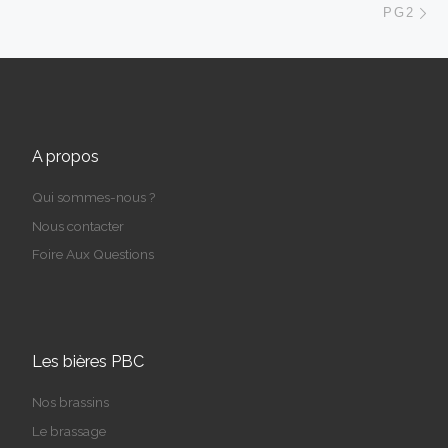
PG2
A propos
Qui sommes-nous ?
Nous contacter
Foire Aux Questions
Les bières PBC
Nos brassins
Le brassage