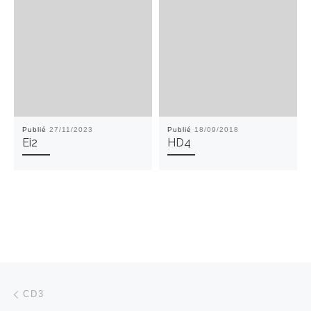
Publié
27/11/2023
Publié
18/09/2018
Ei2
HD4
Parcourir les articles
Article précédent
CD3