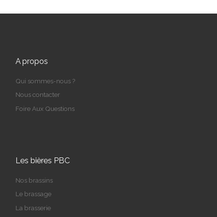
A propos
Qui sommes-nous ?
Nous contacter
Foire Aux Questions
Les bières PBC
Nos brassins
Le brassage
La brasserie