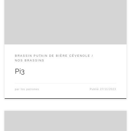
Pi3 — Ambrée — 6.9 %ABV pilsen, pale ale, cara ruby, cara
gold, munich et avoine en grains vs Mount hood , HBC586
,citra et cryo pop en houblons IPA (Indian Pale Ale)
BRASSIN PUTAIN DE BIÈRE CÉVENOLE
NOS BRASSINS
Pi3
par
los patrones
Publié
27/11/2023