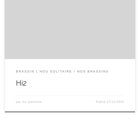
Hi2 — Fausse Blonde— 5.7 % Alc. Single hop : HBC586 HBC
586 est une variété expérimentale de houblon de Yakima
Chief . L’arôme est décrit comme un grand mélange de
saveurs de fruits comme la goyave, les litchis, les agrumes et
la pêche bien mûre.
BRASSIN L'HOU SOLITAIRE
NOS BRASSINS
Hi2
par
los patrones
Publié
27/11/2023