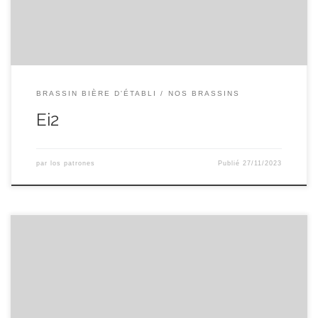
BRASSIN BIÈRE D'ÉTABLI
NOS BRASSINS
Ei2
par
los patrones
Publié
27/11/2023
Pi2 — Ambrée — 6.7 %ABV pilsen, crystal, cara gold, munich
et sarrasin! vs nugget, warrior, cryo pop, HBC586, galena et